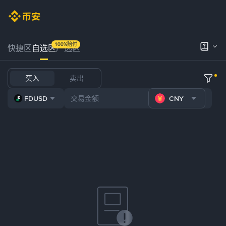
100%赔付
快捷区
自选区
严选区
买入
卖出
FDUSD
CNY