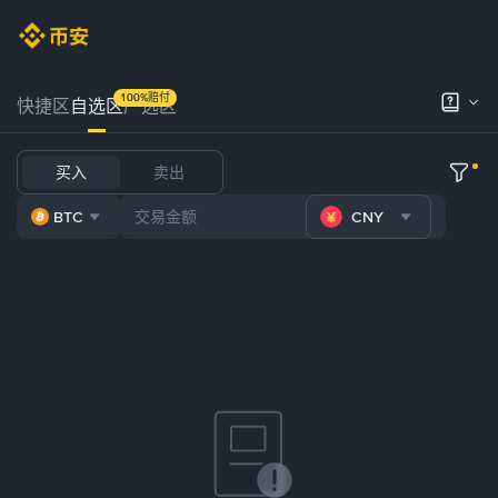
100%赔付
快捷区
自选区
严选区
买入
卖出
BTC
CNY