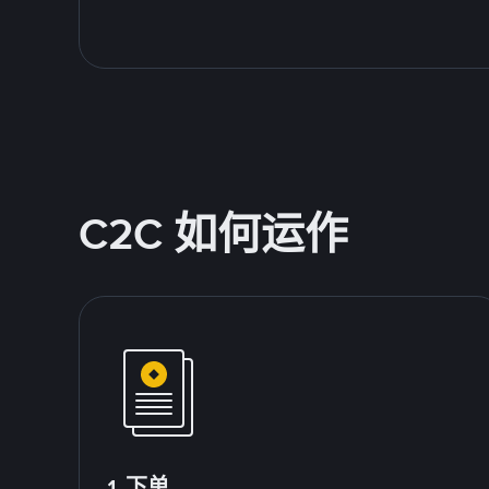
C2C 如何运作
1.下单