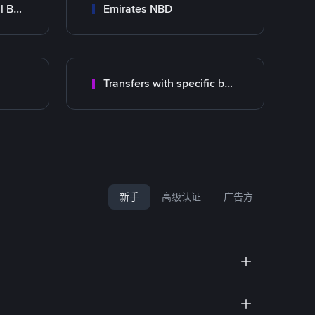
Abu Dhabi Commercial Bank ADCB
Emirates NBD
Transfers with specific bank
新手
高级认证
广告方