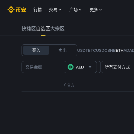
行情
交易
广场
更多
快捷区
自选区
大宗区
买入
卖出
USDT
BTC
USDC
BNB
ETH
ADA
AED
所有支付方式
广告方