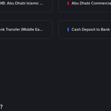
ADIB: Abu Dhabi Islamic Bank
Bank Transfer (Middle East)
Cash Deposit to Bank
币？