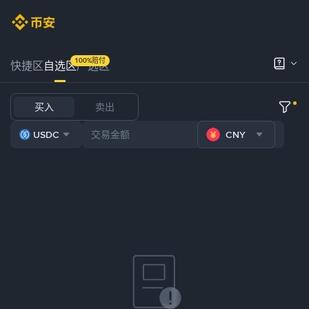
100%赔付
快捷区
自选区
严选区
买入
卖出
USDC
CNY