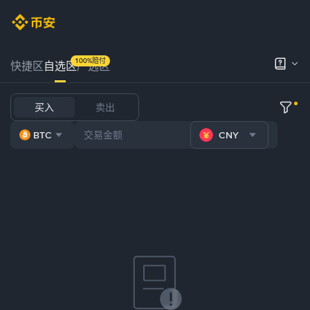
100%赔付
快捷区
自选区
严选区
买入
卖出
BTC
CNY