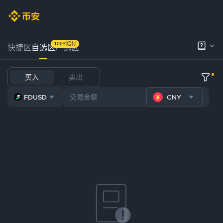
100%赔付
快捷区
自选区
严选区
买入
卖出
FDUSD
CNY