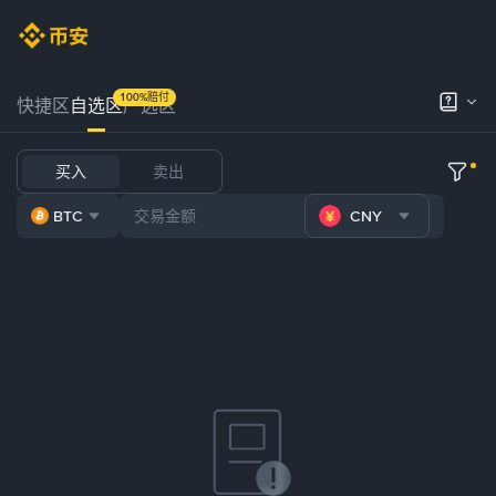
100%赔付
快捷区
自选区
严选区
买入
卖出
BTC
CNY