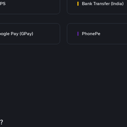
MPS
Bank Transfer (India)
ogle Pay (GPay)
PhonePe
币？