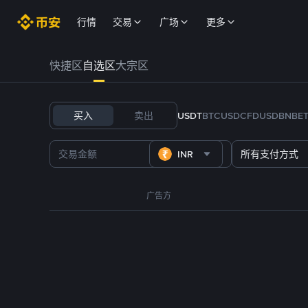
行情
交易
广场
更多
快捷区
自选区
大宗区
买入
卖出
USDT
BTC
USDC
FDUSD
BNB
E
INR
所有支付方式
广告方