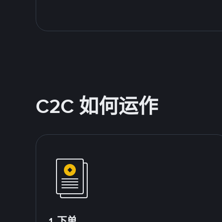
C2C 如何运作
1.下单