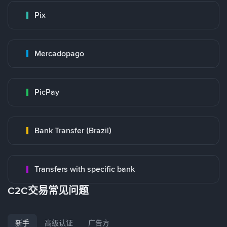
Pix
Mercadopago
PicPay
Bank Transfer (Brazil)
Transfers with specific bank
C2C交易常见问题
新手
高级认证
广告方