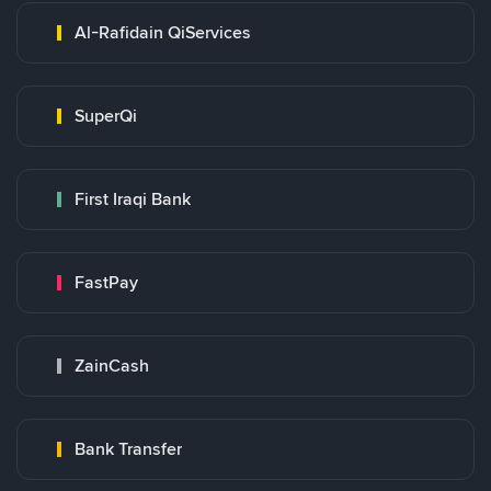
Al-Rafidain QiServices
SuperQi
First Iraqi Bank
FastPay
ZainCash
Bank Transfer