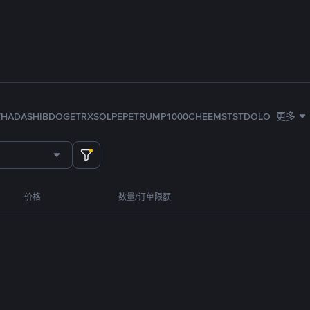
TH
ADA
SHIB
DOGE
TRX
SOL
PEPE
TRUMP
1000CHEEMS
TST
DOLO
更多
价格
数量/订单限额