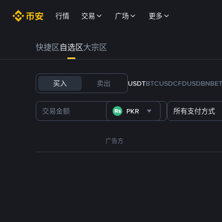
行情
交易
广场
更多
快捷区
自选区
大宗区
买入
卖出
USDT
BTC
USDC
FDUSD
BNB
E
PKR
所有支付方式
广告方