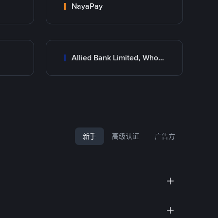
NayaPay
Allied Bank Limited, Wholesale Branch
新手
高级认证
广告方