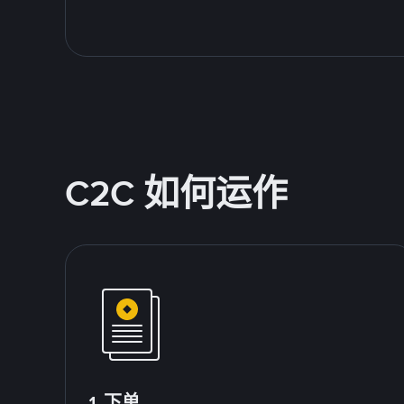
C2C 如何运作
1.下单