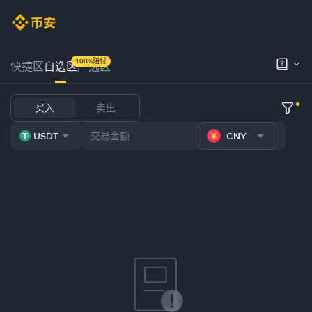
100%赔付
快捷区
自选区
严选区
买入
卖出
USDT
CNY