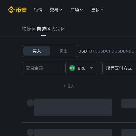
行情
交易
广场
更多
快捷区
自选区
大宗区
买入
卖出
USDT
BTC
USDC
FDUSD
BNB
E
BRL
所有支付方式
广告方