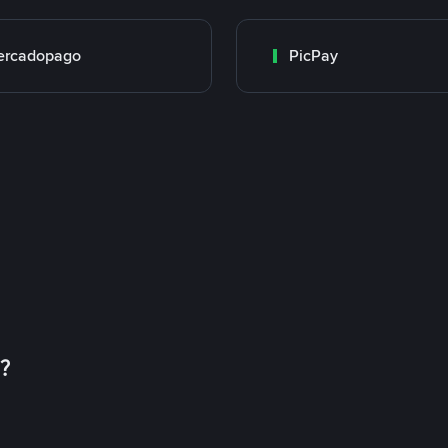
ercadopago
PicPay
币？