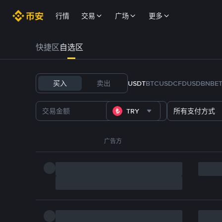
行情
交易
广场
更多
快捷区
自选区
买入
卖出
USDT
BTC
USDC
FDUSD
BNB
E
TRY
所有支付方式
广告方