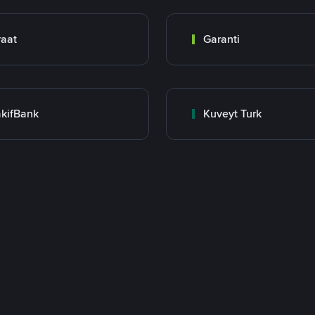
raat
Garanti
kifBank
Kuveyt Turk