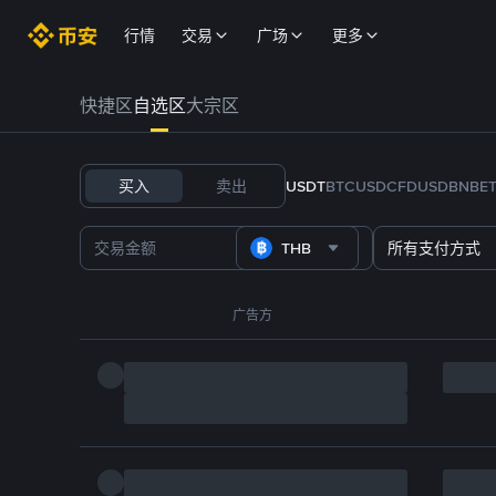
行情
交易
广场
更多
快捷区
自选区
大宗区
买入
卖出
USDT
BTC
USDC
FDUSD
BNB
E
THB
所有支付方式
广告方