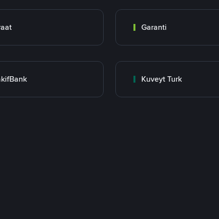
raat
Garanti
kifBank
Kuveyt Turk