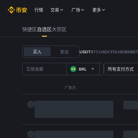
行情
交易
广场
更多
快捷区
自选区
大宗区
买入
卖出
USDT
BTC
USDC
FDUSD
BNB
E
BRL
所有支付方式
广告方