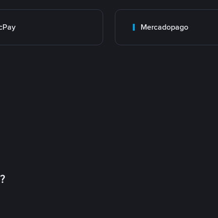
cPay
Mercadopago
币？