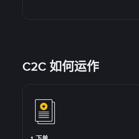
C2C 如何运作
1.下单