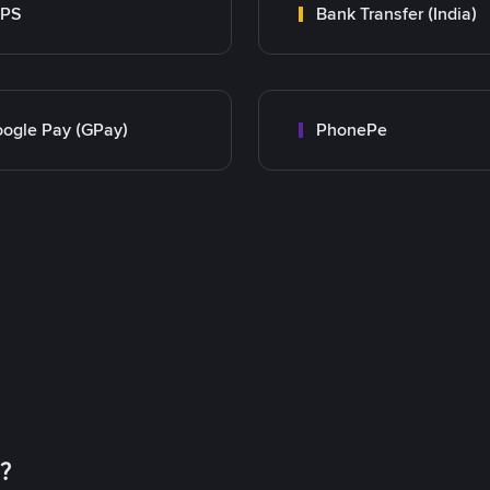
MPS
Bank Transfer (India)
ogle Pay (GPay)
PhonePe
币？