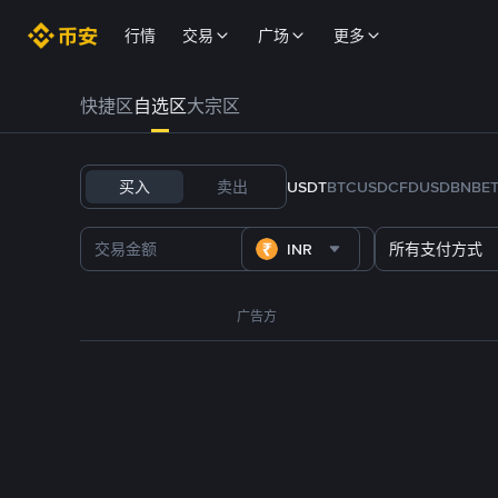
行情
交易
广场
更多
快捷区
自选区
大宗区
买入
卖出
USDT
BTC
USDC
FDUSD
BNB
E
INR
所有支付方式
广告方