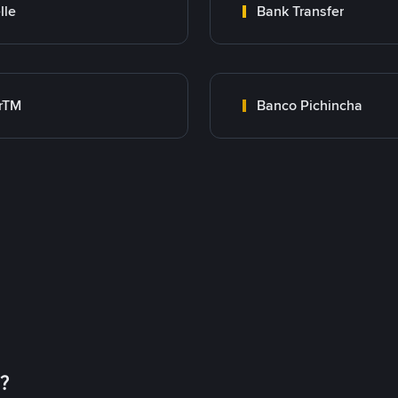
lle
Bank Transfer
rTM
Banco Pichincha
币？