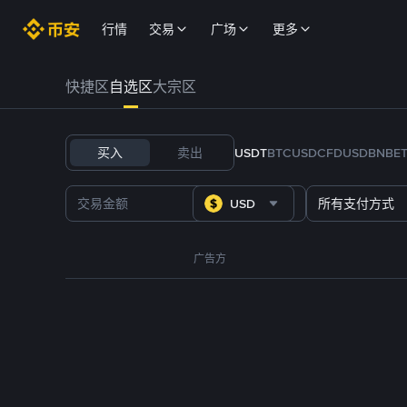
行情
交易
广场
更多
快捷区
自选区
大宗区
买入
卖出
USDT
BTC
USDC
FDUSD
BNB
E
USD
所有支付方式
广告方