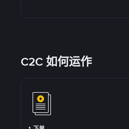
C2C 如何运作
1.下单