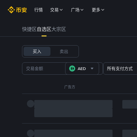
行情
交易
广场
更多
快捷区
自选区
大宗区
买入
卖出
AED
所有支付方式
广告方