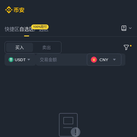
100%赔付
快捷区
自选区
严选区
买入
卖出
USDT
CNY