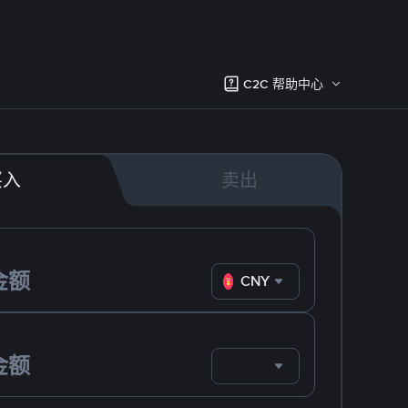
C2C 帮助中心
买入
卖出
CNY