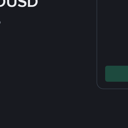
DUSD
D