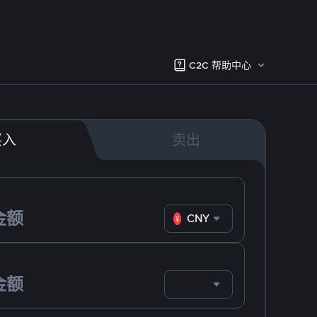
C2C 帮助中心
买入
卖出
CNY