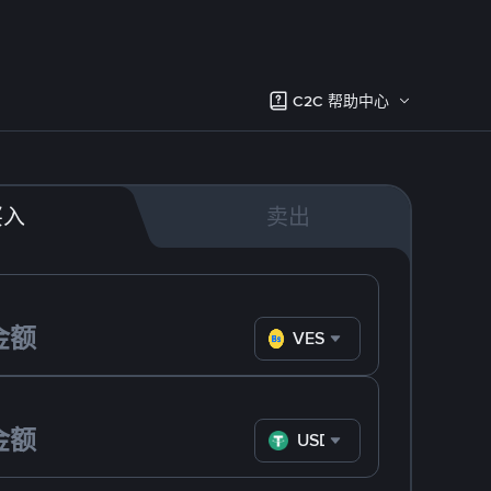
C2C 帮助中心
买入
卖出
VES
USDT