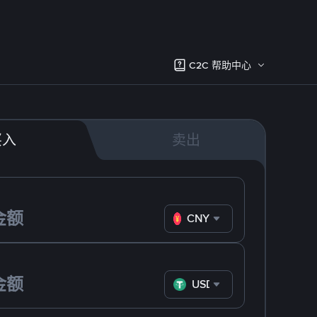
C2C 帮助中心
买入
卖出
CNY
USDT