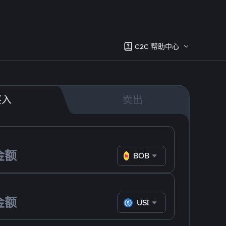
C2C 帮助中心
买入
卖出
BOB
USDC