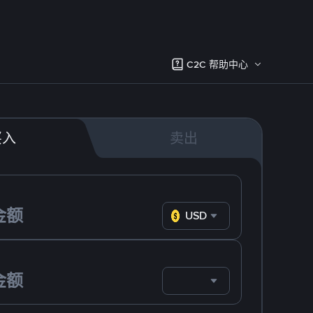
C2C 帮助中心
买入
卖出
USD