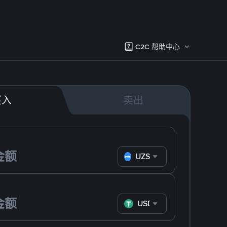
C2C 帮助中心
买入
卖出
UZS
USDT