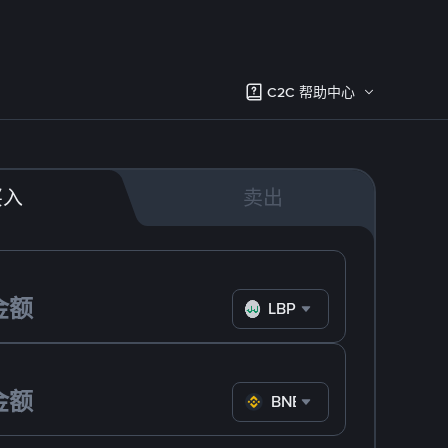
C2C 帮助中心
买入
卖出
LBP
BNB