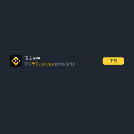
币安APP
下载
获取
专享200 USDT
首单价格保护
如何在 C2C 快捷区购买 USDT