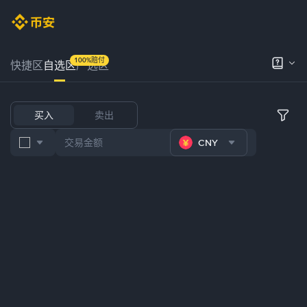
100%赔付
快捷区
自选区
严选区
买入
卖出
CNY