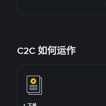
C2C 如何运作
1.下单