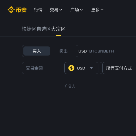
行情
交易
广场
更多
快捷区
自选区
大宗区
买入
卖出
USDT
BTC
BNB
ETH
USD
所有支付方式
广告方