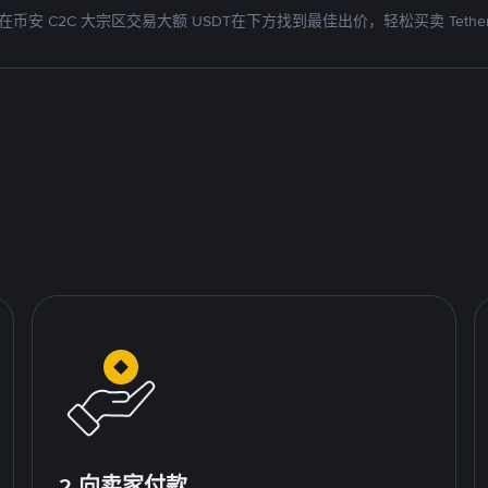
在币安 C2C 大宗区交易大额 USDT在下方找到最佳出价，轻松买卖 Tethe
2.向卖家付款