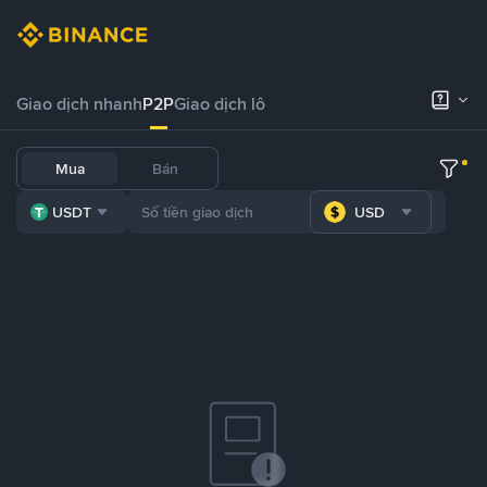
Giao dịch nhanh
P2P
Giao dịch lô
Mua
Bán
USDT
USD