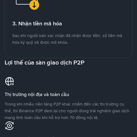
3. Nhận tiền mã hóa
Sau khi người bán xác nhận đã nhận được tiền, số tiền mã
hóa ký quỹ sẽ được mở khóa.
Lợi thế của sàn giao dịch P2P
Thị trường nội địa và toàn cầu
Trong khi nhiều nền tảng P2P khác nhắm đến các thị trường cụ
thể, thì Binance P2P đem lại cho người dùng trải nghiệm giao dịch
mang tính toàn cầu khi hỗ trợ hơn 70 đồng nội tệ.