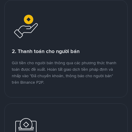
2. Thanh toán cho người bán
Gửi tiền cho người bán thông qua các phương thức thanh
toán được đề xuất. Hoàn tất giao dịch tiền pháp định và
nhấp vào "Đã chuyển khoản, thông báo cho người bán"
trên Binance P2P.