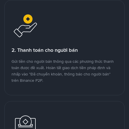
2. Thanh toán cho người bán
Gửi tiền cho người bán thông qua các phương thức thanh
toán được đề xuất. Hoàn tất giao dịch tiền pháp định và
nhấp vào "Đã chuyển khoản, thông báo cho người bán"
trên Binance P2P.