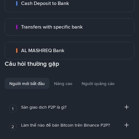
Cash Deposit to Bank
Transfers with specific bank
AL MASHREQ Bank
Câu hỏi thường gặp
Người mới bắt đầu
Nâng cao
Người quảng cáo
Sàn giao dịch P2P là gì?
1
Làm thế nào để bán Bitcoin trên Binance P2P?
2