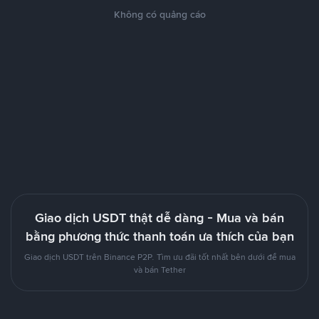
Không có quảng cáo
Giao dịch USDT thật dễ dàng - Mua và bán
bằng phương thức thanh toán ưa thích của bạn
Giao dịch USDT trên Binance P2P. Tìm ưu đãi tốt nhất bên dưới để mua
và bán Tether