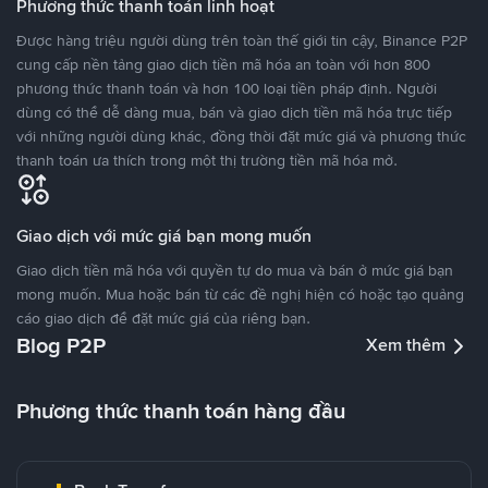
Phương thức thanh toán linh hoạt
Được hàng triệu người dùng trên toàn thế giới tin cậy, Binance P2P
cung cấp nền tảng giao dịch tiền mã hóa an toàn với hơn 800
phương thức thanh toán và hơn 100 loại tiền pháp định. Người
dùng có thể dễ dàng mua, bán và giao dịch tiền mã hóa trực tiếp
với những người dùng khác, đồng thời đặt mức giá và phương thức
thanh toán ưa thích trong một thị trường tiền mã hóa mở.
Giao dịch với mức giá bạn mong muốn
Giao dịch tiền mã hóa với quyền tự do mua và bán ở mức giá bạn
mong muốn. Mua hoặc bán từ các đề nghị hiện có hoặc tạo quảng
cáo giao dịch để đặt mức giá của riêng bạn.
Blog P2P
Xem thêm
Phương thức thanh toán hàng đầu