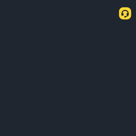
Về chúng tôi
Sản phẩm
Kinh doanh
Học hỏi
Dịch vụ
Hỗ trợ