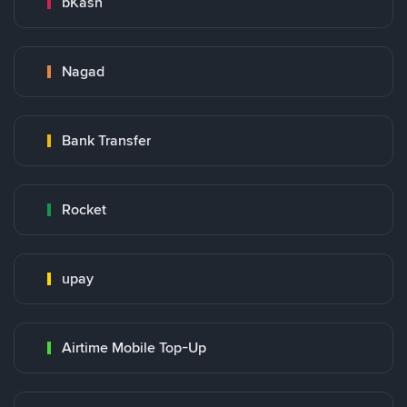
bKash
Nagad
Bank Transfer
Rocket
upay
Airtime Mobile Top-Up