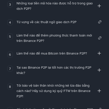
Những loại tiền mã hóa nào được hỗ trợ trong giao
3
dịch P2P?
Từ vựng về các thuật ngữ giao dịch P2P
4
Làm thế nào để thêm phương thức thanh toán mới
5
trên Binance P2P?
Làm thế nào để mua Bitcoin trên Binance P2P?
6
Tại sao Binance P2P lại tốt hơn các thị trường P2P
7
khác?
Tôi bảo vệ bản thân khỏi những kẻ lừa đảo bằng
8
cách nào? Hãy sử dụng ký quỹ FTW trên Binance
P2P!