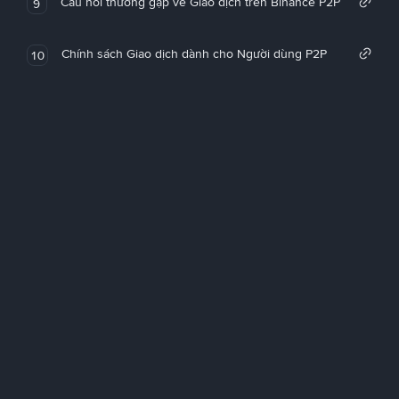
Câu hỏi thường gặp về Giao dịch trên Binance P2P
9
Chính sách Giao dịch dành cho Người dùng P2P
10