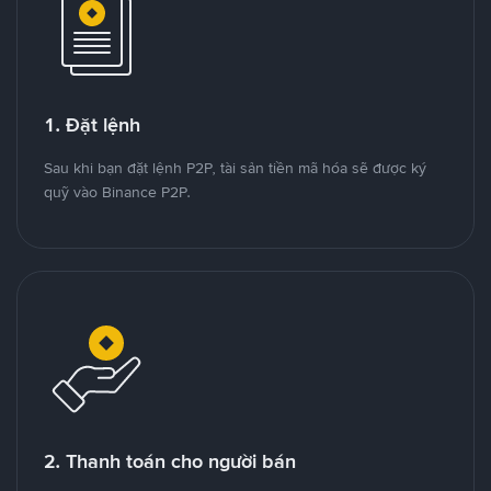
1. Đặt lệnh
Sau khi bạn đặt lệnh P2P, tài sản tiền mã hóa sẽ được ký
quỹ vào Binance P2P.
2. Thanh toán cho người bán