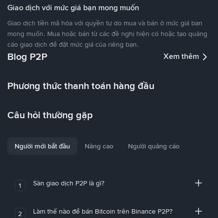
Giao dịch với mức giá bạn mong muốn
Giao dịch tiền mã hóa với quyền tự do mua và bán ở mức giá bạn
mong muốn. Mua hoặc bán từ các đề nghị hiện có hoặc tạo quảng
cáo giao dịch để đặt mức giá của riêng bạn.
Blog P2P
Xem thêm
Phương thức thanh toán hàng đầu
Câu hỏi thường gặp
Người mới bắt đầu
Nâng cao
Người quảng cáo
Sàn giao dịch P2P là gì?
1
Làm thế nào để bán Bitcoin trên Binance P2P?
2