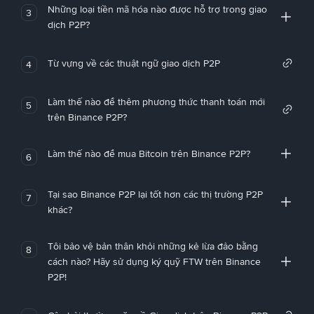
Những loại tiền mã hóa nào được hỗ trợ trong giao
3
dịch P2P?
Từ vựng về các thuật ngữ giao dịch P2P
4
Làm thế nào để thêm phương thức thanh toán mới
5
trên Binance P2P?
Làm thế nào để mua Bitcoin trên Binance P2P?
6
Tại sao Binance P2P lại tốt hơn các thị trường P2P
7
khác?
Tôi bảo vệ bản thân khỏi những kẻ lừa đảo bằng
8
cách nào? Hãy sử dụng ký quỹ FTW trên Binance
P2P!