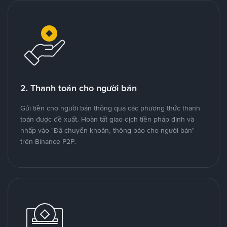
2. Thanh toán cho người bán
Gửi tiền cho người bán thông qua các phương thức thanh
toán được đề xuất. Hoàn tất giao dịch tiền pháp định và
nhấp vào "Đã chuyển khoản, thông báo cho người bán"
trên Binance P2P.