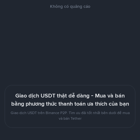
Không có quảng cáo
Giao dịch USDT thật dễ dàng - Mua và bán
bằng phương thức thanh toán ưa thích của bạn
Giao dịch USDT trên Binance P2P. Tìm ưu đãi tốt nhất bên dưới để mua
và bán Tether