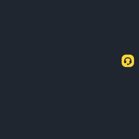
Về chúng tôi
Sản phẩm