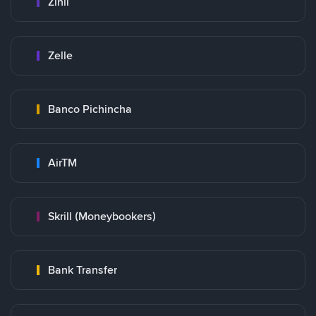
Zinli
Zelle
Banco Pichincha
AirTM
Skrill (Moneybookers)
Bank Transfer