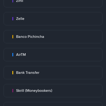
Zinli
Zelle
Banco Pichincha
AirTM
Bank Transfer
Skrill (Moneybookers)