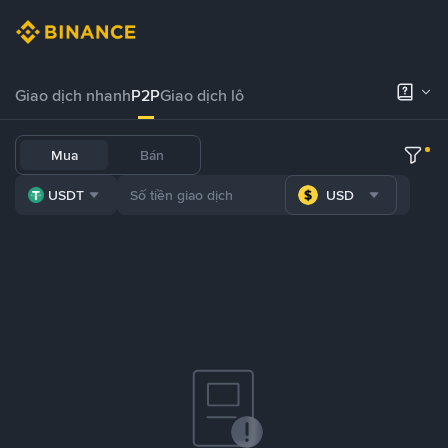
Giao dịch nhanh
P2P
Giao dịch lô
Mua
Bán
USDT
USD