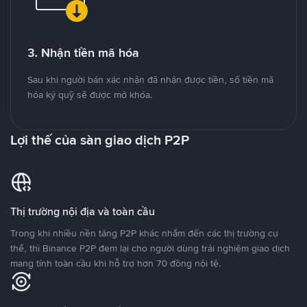
3. Nhận tiền mã hóa
Sau khi người bán xác nhận đã nhận được tiền, số tiền mã
hóa ký quỹ sẽ được mở khóa.
Lợi thế của sàn giao dịch P2P
Thị trường nội địa và toàn cầu
Trong khi nhiều nền tảng P2P khác nhắm đến các thị trường cụ
thể, thì Binance P2P đem lại cho người dùng trải nghiệm giao dịch
mang tính toàn cầu khi hỗ trợ hơn 70 đồng nội tệ.