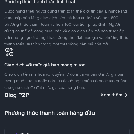
Phương thức thanh toán linh hoạt
Được hàng triệu người dùng trên toàn thế giới tin cậy, Binance P2P
cung cấp nền tảng giao dịch tiền mã hóa an toàn với hơn 800
phương thức thanh toán và hơn 100 loại tiền pháp định. Người
dùng có thể dễ dàng mua, bán và giao dịch tiền mã hóa trực tiếp
với những người dùng khác, đồng thời đặt mức giá và phương thức
thanh toán ưa thích trong một thị trường tiền mã hóa mở.
Giao dịch với mức giá bạn mong muốn
Giao dịch tiền mã hóa với quyền tự do mua và bán ở mức giá bạn
mong muốn. Mua hoặc bán từ các đề nghị hiện có hoặc tạo quảng
cáo giao dịch để đặt mức giá của riêng bạn.
Blog P2P
Xem thêm
Phương thức thanh toán hàng đầu