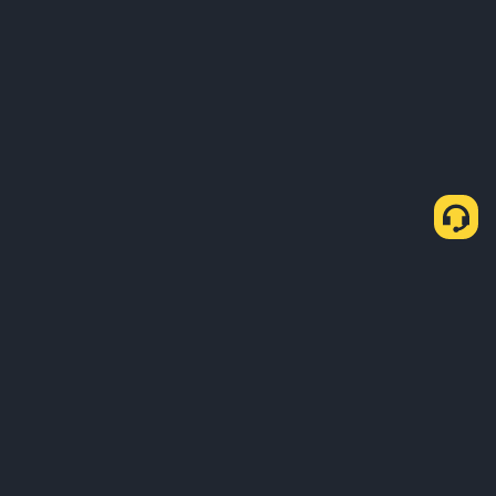
Về chúng tôi
Sản phẩm