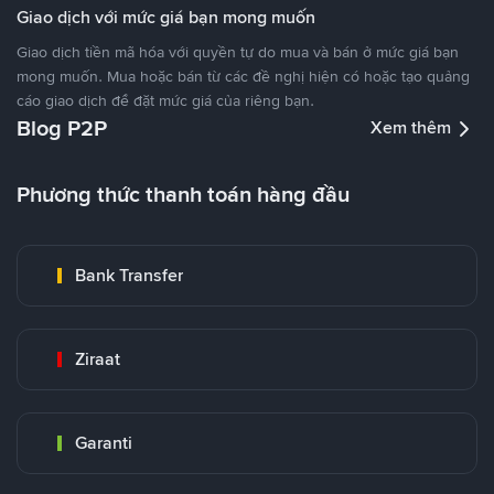
Giao dịch với mức giá bạn mong muốn
Giao dịch tiền mã hóa với quyền tự do mua và bán ở mức giá bạn
mong muốn. Mua hoặc bán từ các đề nghị hiện có hoặc tạo quảng
cáo giao dịch để đặt mức giá của riêng bạn.
Blog P2P
Xem thêm
Phương thức thanh toán hàng đầu
Bank Transfer
Ziraat
Garanti