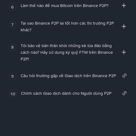
Làm thế nào để mua Bitcoin trên Binance P2P?
6
Tại sao Binance P2P lại tốt hơn các thị trường P2P
7
khác?
Tôi bảo vệ bản thân khỏi những kẻ lừa đảo bằng
8
cách nào? Hãy sử dụng ký quỹ FTW trên Binance
P2P!
Câu hỏi thường gặp về Giao dịch trên Binance P2P
9
Chính sách Giao dịch dành cho Người dùng P2P
10