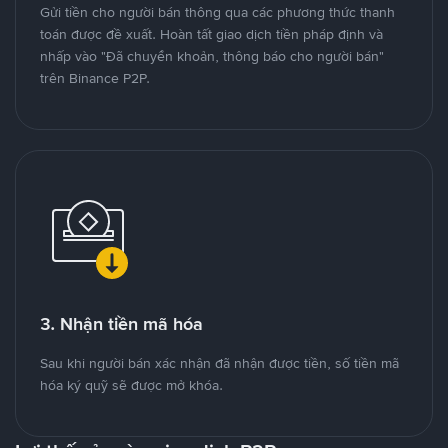
Gửi tiền cho người bán thông qua các phương thức thanh
toán được đề xuất. Hoàn tất giao dịch tiền pháp định và
nhấp vào "Đã chuyển khoản, thông báo cho người bán"
trên Binance P2P.
3. Nhận tiền mã hóa
Sau khi người bán xác nhận đã nhận được tiền, số tiền mã
hóa ký quỹ sẽ được mở khóa.