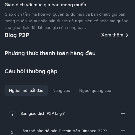
Giao dịch với mức giá bạn mong muốn
Giao dịch tiền mã hóa với quyền tự do mua và bán ở mức giá bạn
mong muốn. Mua hoặc bán từ các đề nghị hiện có hoặc tạo quảng
cáo giao dịch để đặt mức giá của riêng bạn.
Blog P2P
Xem thêm
Phương thức thanh toán hàng đầu
Câu hỏi thường gặp
Người mới bắt đầu
Nâng cao
Người quảng cáo
Sàn giao dịch P2P là gì?
1
Làm thế nào để bán Bitcoin trên Binance P2P?
2