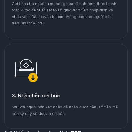
Gửi tiền cho người bán thông qua các phương thức thanh
toán được đề xuất. Hoàn tất giao dịch tiền pháp định và
nhấp vào "Đã chuyển khoản, thông báo cho người bán"
trên Binance P2P.
3. Nhận tiền mã hóa
Sau khi người bán xác nhận đã nhận được tiền, số tiền mã
hóa ký quỹ sẽ được mở khóa.