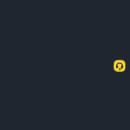
Về chúng tôi
Sản phẩm