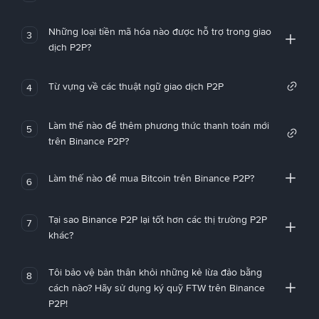
Những loại tiền mã hóa nào được hỗ trợ trong giao
3
dịch P2P?
Từ vựng về các thuật ngữ giao dịch P2P
4
Làm thế nào để thêm phương thức thanh toán mới
5
trên Binance P2P?
Làm thế nào để mua Bitcoin trên Binance P2P?
6
Tại sao Binance P2P lại tốt hơn các thị trường P2P
7
khác?
Tôi bảo vệ bản thân khỏi những kẻ lừa đảo bằng
8
cách nào? Hãy sử dụng ký quỹ FTW trên Binance
P2P!