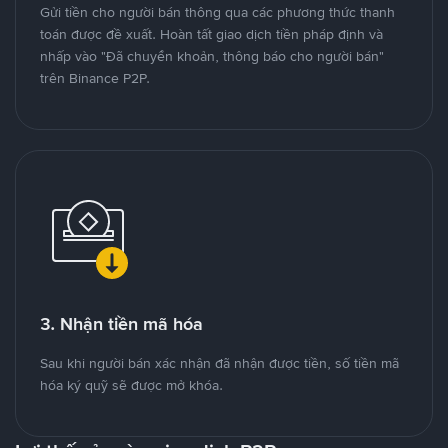
Gửi tiền cho người bán thông qua các phương thức thanh
toán được đề xuất. Hoàn tất giao dịch tiền pháp định và
nhấp vào "Đã chuyển khoản, thông báo cho người bán"
trên Binance P2P.
3. Nhận tiền mã hóa
Sau khi người bán xác nhận đã nhận được tiền, số tiền mã
hóa ký quỹ sẽ được mở khóa.