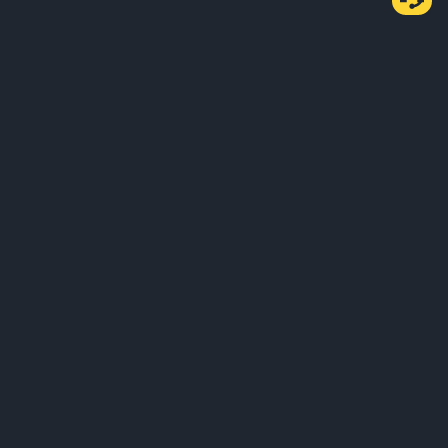
Về chúng tôi
Sản phẩm
Kinh doanh
Học hỏi
Dịch vụ
Hỗ trợ