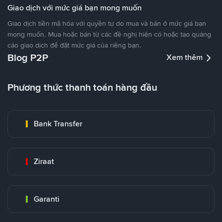
Giao dịch với mức giá bạn mong muốn
Giao dịch tiền mã hóa với quyền tự do mua và bán ở mức giá bạn
mong muốn. Mua hoặc bán từ các đề nghị hiện có hoặc tạo quảng
cáo giao dịch để đặt mức giá của riêng bạn.
Blog P2P
Xem thêm
Phương thức thanh toán hàng đầu
Bank Transfer
Ziraat
Garanti