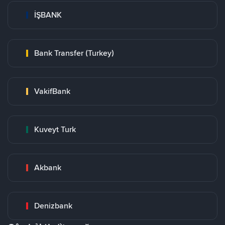
İŞBANK
Bank Transfer (Turkey)
VakifBank
Kuveyt Turk
Akbank
Denizbank