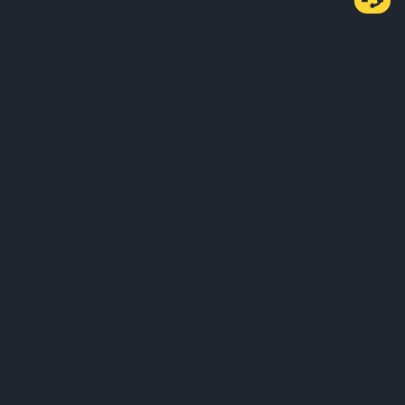
Về chúng tôi
Sản phẩm
Kinh doanh
Học hỏi
Dịch vụ
Hỗ trợ