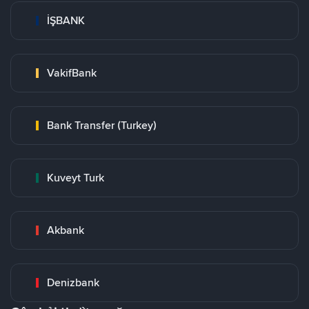
İŞBANK
VakifBank
Bank Transfer (Turkey)
Kuveyt Turk
Akbank
Denizbank