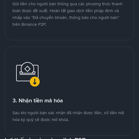
Gửi tiền cho người bán thông qua các phương thức thanh
toán được đề xuất. Hoàn tất giao dịch tiền pháp định và
nhấp vào "Đã chuyển khoản, thông báo cho người bán"
trên Binance P2P.
3. Nhận tiền mã hóa
Sau khi người bán xác nhận đã nhận được tiền, số tiền mã
hóa ký quỹ sẽ được mở khóa.