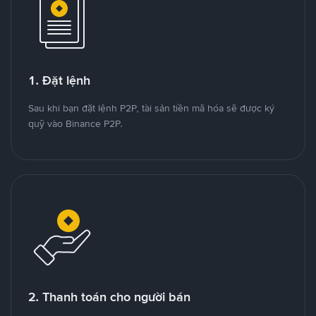
1. Đặt lệnh
Sau khi bạn đặt lệnh P2P, tài sản tiền mã hóa sẽ được ký
quỹ vào Binance P2P.
2. Thanh toán cho người bán