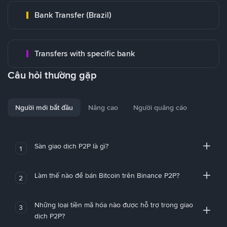
Bank Transfer (Brazil)
Transfers with specific bank
Câu hỏi thường gặp
Người mới bắt đầu
Nâng cao
Người quảng cáo
Sàn giao dịch P2P là gì?
1
Làm thế nào để bán Bitcoin trên Binance P2P?
2
Những loại tiền mã hóa nào được hỗ trợ trong giao
3
dịch P2P?