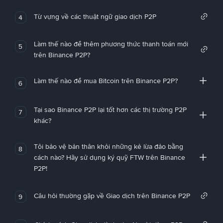
Từ vựng về các thuật ngữ giao dịch P2P
4
Làm thế nào để thêm phương thức thanh toán mới
5
trên Binance P2P?
Làm thế nào để mua Bitcoin trên Binance P2P?
6
Tại sao Binance P2P lại tốt hơn các thị trường P2P
7
khác?
Tôi bảo vệ bản thân khỏi những kẻ lừa đảo bằng
8
cách nào? Hãy sử dụng ký quỹ FTW trên Binance
P2P!
Câu hỏi thường gặp về Giao dịch trên Binance P2P
9