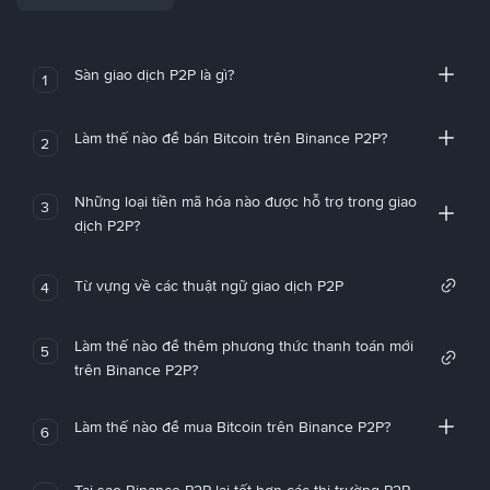
Sàn giao dịch P2P là gì?
1
Làm thế nào để bán Bitcoin trên Binance P2P?
2
Những loại tiền mã hóa nào được hỗ trợ trong giao
3
dịch P2P?
Từ vựng về các thuật ngữ giao dịch P2P
4
Làm thế nào để thêm phương thức thanh toán mới
5
trên Binance P2P?
Làm thế nào để mua Bitcoin trên Binance P2P?
6