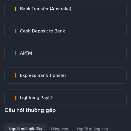
Bank Transfer (Australia)
Cash Deposit to Bank
AirTM
Express Bank Transfer
Lightning PayID
Câu hỏi thường gặp
Người mới bắt đầu
Nâng cao
Người quảng cáo