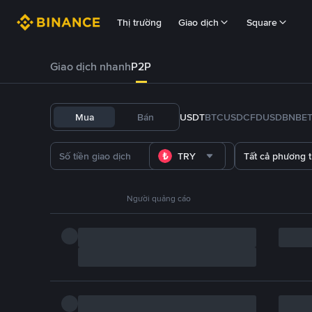
Thị trường
Giao dịch
Square
Giao dịch nhanh
P2P
Mua
Bán
USDT
BTC
USDC
FDUSD
BNB
E
TRY
Tất cả phương 
Người quảng cáo