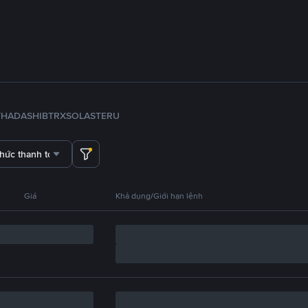
TH
ADA
SHIB
TRX
SOL
ASTER
U
thức thanh toán
Giá
Khả dụng/Giới hạn lệnh