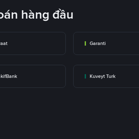
oán hàng đầu
raat
Garanti
kifBank
Kuveyt Turk