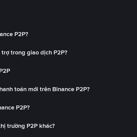
nance P2P?
trợ trong giao dịch P2P?
 P2P
hanh toán mới trên Binance P2P?
inance P2P?
 thị trường P2P khác?