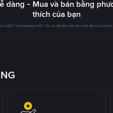
dễ dàng - Mua và bán bằng phươ
thích của bạn
ịch USDT trên Binance P2P. Tìm ưu đãi tốt nhất bên dưới để mua và bán
ỘNG