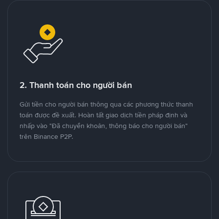
2. Thanh toán cho người bán
Gửi tiền cho người bán thông qua các phương thức thanh
toán được đề xuất. Hoàn tất giao dịch tiền pháp định và
nhấp vào "Đã chuyển khoản, thông báo cho người bán"
trên Binance P2P.