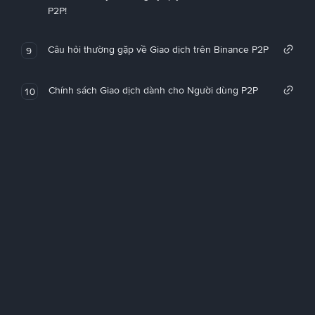
P2P!
Câu hỏi thường gặp về Giao dịch trên Binance P2P
9
Chính sách Giao dịch dành cho Người dùng P2P
10