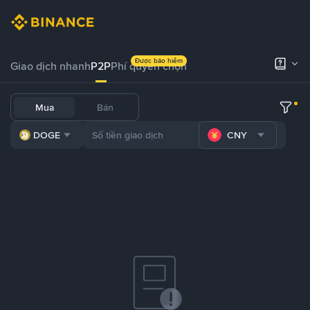
Được bảo hiểm
Giao dịch nhanh
P2P
Phí quyền chọn
Mua
Bán
DOGE
CNY