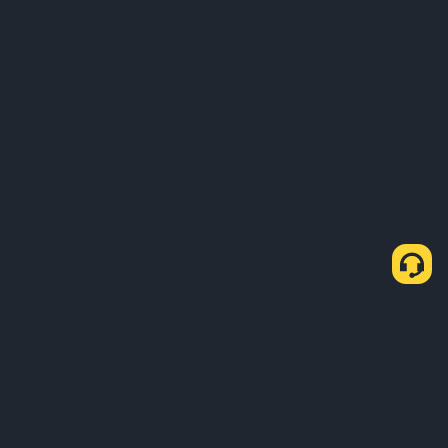
Về chúng tôi