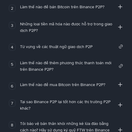
Làm thế nào để bán Bitcoin trên Binance P2P?
2
Những loại tiền mã hóa nào được hỗ trợ trong giao
3
dịch P2P?
Từ vựng về các thuật ngữ giao dịch P2P
4
Làm thế nào để thêm phương thức thanh toán mới
5
trên Binance P2P?
Làm thế nào để mua Bitcoin trên Binance P2P?
6
Tại sao Binance P2P lại tốt hơn các thị trường P2P
7
khác?
Tôi bảo vệ bản thân khỏi những kẻ lừa đảo bằng
8
cách nào? Hãy sử dụng ký quỹ FTW trên Binance