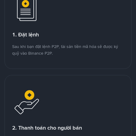
1. Đặt lệnh
Sau khi bạn đặt lệnh P2P, tài sản tiền mã hóa sẽ được ký
quỹ vào Binance P2P.
2. Thanh toán cho người bán