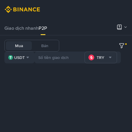
Giao dịch nhanh
P2P
Mua
Bán
USDT
TRY