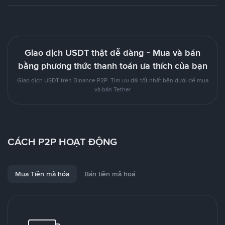
Giao dịch USDT thật dễ dàng - Mua và bán
bằng phương thức thanh toán ưa thích của bạn
Giao dịch USDT trên Binance P2P. Tìm ưu đãi tốt nhất bên dưới để mua
và bán Tether
CÁCH P2P HOẠT ĐỘNG
Mua Tiền mã hóa
Bán tiền mã hoá